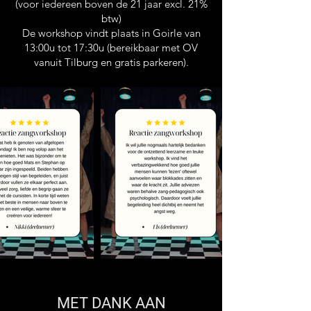
(voor iedereen boven de 21 jaar excl. 21%
btw)
De workshop vindt plaats in Goirle van
13:00u tot 17:30u (bereikbaar met OV
vanuit Tilburg en gratis parkeren).
MET DANK AAN