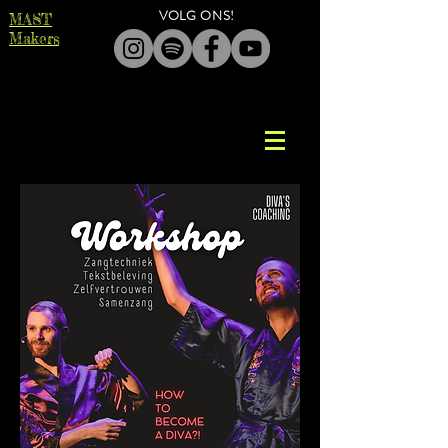
VOL​G ONS!
MAST
Makers