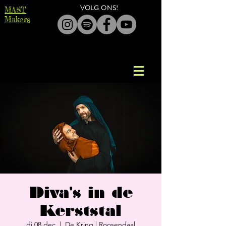
VOL​G ONS!
MAST
Makers
Diva's in de
Kerststal
di 08 dec
  |  
De Kring | Roosendaal